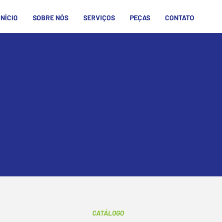
INÍCIO
SOBRE NÓS
SERVIÇOS
PEÇAS
CONTATO
Peças de Reposição
nto de
peças e componentes
mecânicos, elétricos, pne
de automação para máquinas Flexo Tech. Soluções comp
nção, modernização e retrofit de impressoras e lamin
flexográficas
.
CATÁLOGO