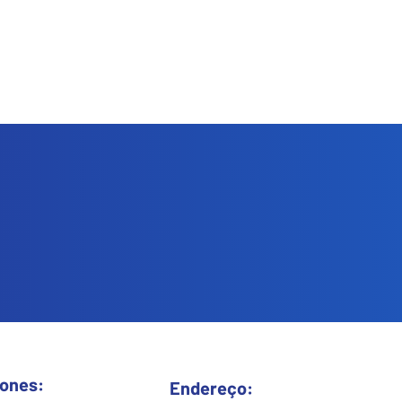
ção
penho e mantenha sua linha
dução.
fones:
Endereço: