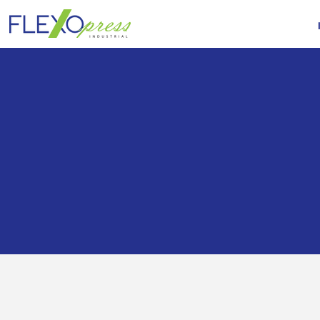
Fornecime
sistemas 
manute