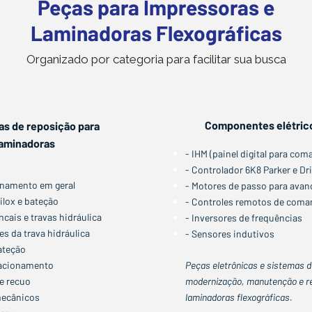
Peças para Impressoras e
Laminadoras Flexográficas
Organizado por categoria para facilitar sua busca
Componentes elétrico
s de reposição para
laminadoras
- IHM (painel digital para co
- Controlador 6K8 Parker e D
onamento em geral
- Motores de passo para avan
ilox e bateção
- Controles remotos de com
cais e travas hidráulica
- Inversores de frequências
s da trava hidráulica
- Sensores indutivos
ateção
e acionamento
Peças eletrônicas e sistemas d
e recuo
modernização, manutenção e re
mecânicos
laminadoras flexográficas.