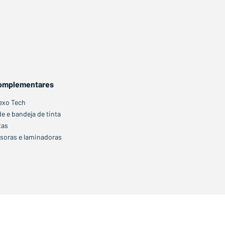
Complementares
lexo Tech
e e bandeja de tinta
tas
ssoras e laminadoras