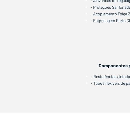
- Alavancas de regula
- Proteções Sanfonada
- Acoplamento Folga 
- Engrenagem Porta C
Componentes p
- Resistências aletad
- Tubos flexíveis de 