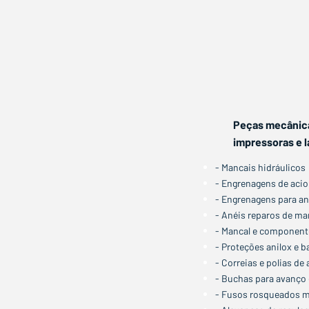
Peças mecânica
impressoras e 
- Mancais hidráulicos
- Engrenagens de aci
- Engrenagens para an
- Anéis reparos de man
- Mancal e componente
- Proteções anilox e b
- Correias e polias d
- Buchas para avanço 
- Fusos rosqueados 